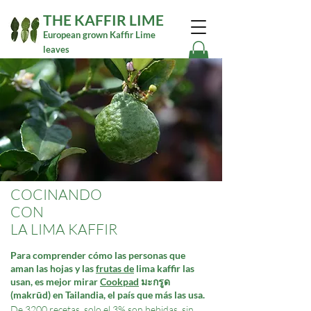
THE KAFFIR LIME
European grown Kaffir Lime
leaves
COCINANDO
CON
LA LIMA KAFFIR
Para comprender cómo las personas que
aman las hojas y las
frutas de
lima kaffir las
usan, es mejor mirar
Cookpad
มะกรูด
(makrūd) en Tailandia, el país que más las usa.
De 3200 recetas, solo el 3% son bebidas, sin